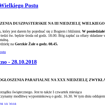
 Wielkiego Postu
ZENIA DUSZPASTERSKIE
NA III NIEDZIELĘ WIELKIEGO
s, który jest darem by pojednać się z Bogiem i bliźnimi.
W poniedziałek
edzi św. będzie środa od godz. 18.00. Bóg zapłać za ofiary składane 
talną.
edzielę na
Gorzkie Żale o godz. 08.45.
ostu
no - 28.10.2018
OGŁOSZENIA PARAFIALNE NA XXX NIEDZIELĘ ZWYKŁ
ządku świątecznego. Jest to także I czwartek miesiąca
oczynamy modlitwę wypominkową o godz. 16.30. W tym dniu oddajemy
 28.10.2018