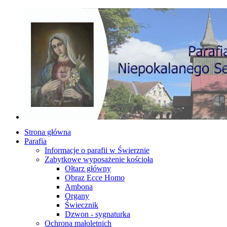
Strona główna
Parafia
Informacje o parafii w Świerznie
Zabytkowe wyposażenie kościoła
Ołtarz główny
Obraz Ecce Homo
Ambona
Organy
Świecznik
Dzwon - sygnaturka
Ochrona małoletnich