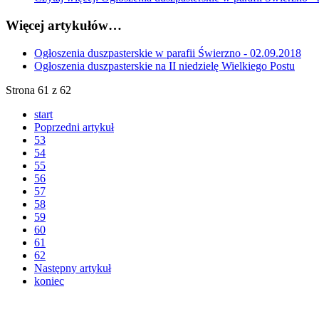
Więcej artykułów…
Ogłoszenia duszpasterskie w parafii Świerzno - 02.09.2018
Ogłoszenia duszpasterskie na II niedzielę Wielkiego Postu
Strona 61 z 62
start
Poprzedni artykuł
53
54
55
56
57
58
59
60
61
62
Następny artykuł
koniec