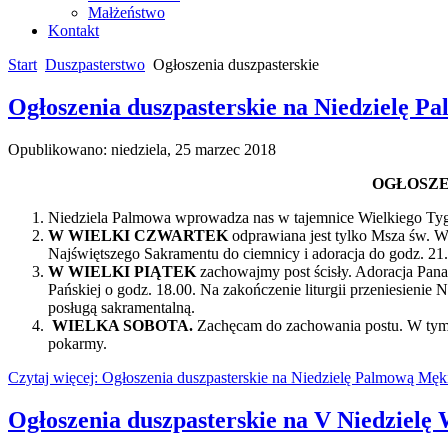
Małżeństwo
Kontakt
Start
Duszpasterstwo
Ogłoszenia duszpasterskie
Ogłoszenia duszpasterskie na Niedzielę P
Opublikowano: niedziela, 25 marzec 2018
OGŁOSZE
Niedziela Palmowa wprowadza nas w tajemnice Wielkiego Tyg
W WIELKI CZWARTEK
odprawiana jest tylko Msza św. W
Najświętszego Sakramentu do ciemnicy i adoracja do godz. 21.
W WIELKI PIĄTEK
zachowajmy post ścisły. Adoracja Pan
Pańskiej o godz. 18.00. Na zakończenie liturgii przeniesieni
posługą sakramentalną.
WIELKA SOBOTA.
Zachęcam do zachowania postu. W tym 
pokarmy.
Czytaj więcej: Ogłoszenia duszpasterskie na Niedzielę Palmową Męki
Ogłoszenia duszpasterskie na V Niedzielę 