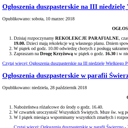
Ogłoszenia duszpasterskie na III niedzielę
Opublikowano: sobota, 10 marzec 2018
OGŁOS
Dzisiaj rozpoczynamy
REKOLEKCJE PARAFIALNE
, cza
19.00.
Dzieci mają rekolekcje wg własnego planu. Dniem spowi
W piątek od godz. 10.00 odwiedzę chorych z posługą sakramen
Zapraszam na
Drogę Krzyżową
w piątek o godz.
16.30
i w ni
Czytaj więcej: Ogłoszenia duszpasterskie na III niedzielę Wielkiego P
Ogłoszenia duszpasterskie w parafii Świerz
Opublikowano: niedziela, 28 październik 2018
Nabożeństwa różańcowe do środy o godz. 16.40.
W czwartek uroczystość Wszystkich Świętych. Msze św. wg por
W I piątek miesiąca wspominamy wszystkich zmarłych i rozp
Czytaj więcej: Ogłoszenia duszpasterskie w parafii Świerzno -