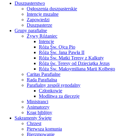
Duszpasterstwo
Ogłoszenia duszpasterskie
Intencje mszalne
Zapowiedzi
Duszpasterze
Grupy parafialne
Żywy Różaniec
Intencje
Róża Św. Ojca Pio
Róża Św. Jana Pawła II
Róża Św. Matki Teresy z Kalkuty
Róża św. Teresy od Dzieciątka Jezus
Róża Św. Maksymiliana Marii Kolbego
Caritas Parafialne
Rada Parafialna
Parafialny zespół synodalny
Członkowie
Modlitwa za diecezje
Ministranci
Animatorzy
Krąg biblijny
Sakramenty Święte
Chrzest
Pierwsza komunia
Bierzmowanie