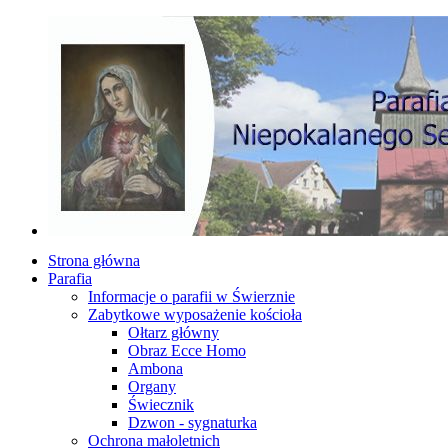
Strona główna
Parafia
Informacje o parafii w Świerznie
Zabytkowe wyposażenie kościoła
Ołtarz główny
Obraz Ecce Homo
Ambona
Organy
Świecznik
Dzwon - sygnaturka
Ochrona małoletnich