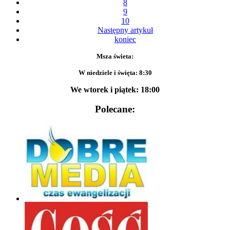
8
9
10
Następny artykuł
koniec
Msza świeta:
W niedziele i święta: 8:30
We wtorek i piątek: 18:00
Polecane: