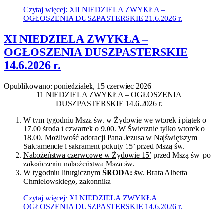
Czytaj więcej: XII NIEDZIELA ZWYKŁA –
OGŁOSZENIA DUSZPASTERSKIE 21.6.2026 r.
XI NIEDZIELA ZWYKŁA –
OGŁOSZENIA DUSZPASTERSKIE
14.6.2026 r.
Opublikowano: poniedziałek, 15 czerwiec 2026
11 NIEDZIELA ZWYKŁA – OGŁOSZENIA
DUSZPASTERSKIE 14.6.2026 r.
W tym tygodniu Msza św. w Żydowie we wtorek i piątek o
17.00 środa i czwartek o 9.00. W
Świerznie tylko wtorek o
18.00
. Możliwość adoracji Pana Jezusa w Najświętszym
Sakramencie i sakrament pokuty 15’ przed Mszą św.
Nabożeństwa czerwcowe w Żydowie 15’
przed Mszą św. po
zakończeniu nabożeństwa Msza św.
W tygodniu liturgicznym
ŚRODA: ś
w. Brata Alberta
Chmielowskiego, zakonnika
Czytaj więcej: XI NIEDZIELA ZWYKŁA –
OGŁOSZENIA DUSZPASTERSKIE 14.6.2026 r.