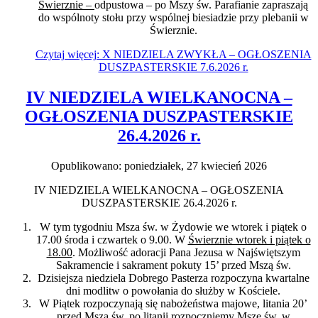
Świerznie –
odpustowa – po Mszy św. Parafianie zapraszają
do wspólnoty stołu przy wspólnej biesiadzie przy plebanii w
Świerznie.
Czytaj więcej: X NIEDZIELA ZWYKŁA – OGŁOSZENIA
DUSZPASTERSKIE 7.6.2026 r.
IV NIEDZIELA WIELKANOCNA –
OGŁOSZENIA DUSZPASTERSKIE
26.4.2026 r.
Opublikowano: poniedziałek, 27 kwiecień 2026
IV NIEDZIELA WIELKANOCNA – OGŁOSZENIA
DUSZPASTERSKIE 26.4.2026 r.
W tym tygodniu Msza św. w Żydowie we wtorek i piątek o
17.00 środa i czwartek o 9.00. W
Świerznie wtorek i piątek o
18.00
. Możliwość adoracji Pana Jezusa w Najświętszym
Sakramencie i sakrament pokuty 15’ przed Mszą św.
Dzisiejsza niedziela Dobrego Pasterza rozpoczyna kwartalne
dni modlitw o powołania do służby w Kościele.
W Piątek rozpoczynają się nabożeństwa majowe, litania 20’
przed Mszą św. po litanii rozpoczniemy Mszę św. w