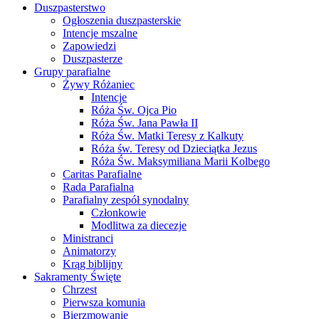
Duszpasterstwo
Ogłoszenia duszpasterskie
Intencje mszalne
Zapowiedzi
Duszpasterze
Grupy parafialne
Żywy Różaniec
Intencje
Róża Św. Ojca Pio
Róża Św. Jana Pawła II
Róża Św. Matki Teresy z Kalkuty
Róża św. Teresy od Dzieciątka Jezus
Róża Św. Maksymiliana Marii Kolbego
Caritas Parafialne
Rada Parafialna
Parafialny zespół synodalny
Członkowie
Modlitwa za diecezje
Ministranci
Animatorzy
Krąg biblijny
Sakramenty Święte
Chrzest
Pierwsza komunia
Bierzmowanie