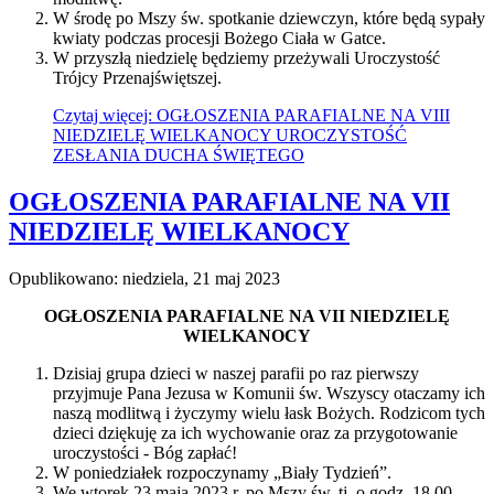
W środę po Mszy św. spotkanie dziewczyn, które będą sypały
kwiaty podczas procesji Bożego Ciała w Gatce.
W przyszłą niedzielę będziemy przeżywali Uroczystość
Trójcy Przenajświętszej.
Czytaj więcej: OGŁOSZENIA PARAFIALNE NA VIII
NIEDZIELĘ WIELKANOCY UROCZYSTOŚĆ
ZESŁANIA DUCHA ŚWIĘTEGO
OGŁOSZENIA PARAFIALNE NA VII
NIEDZIELĘ WIELKANOCY
Opublikowano: niedziela, 21 maj 2023
OGŁOSZENIA PARAFIALNE NA VII NIEDZIELĘ
WIELKANOCY
Dzisiaj grupa dzieci w naszej parafii po raz pierwszy
przyjmuje Pana Jezusa w Komunii św. Wszyscy otaczamy ich
naszą modlitwą i życzymy wielu łask Bożych. Rodzicom tych
dzieci dziękuję za ich wychowanie oraz za przygotowanie
uroczystości - Bóg zapłać!
W poniedziałek rozpoczynamy „Biały Tydzień”.
We wtorek 23 maja 2023 r. po Mszy św. tj. o godz. 18.00