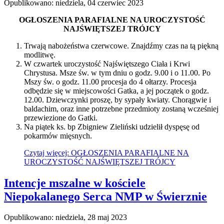
Opublikowano: niedziela, 04 czerwiec 2023
OGŁOSZENIA PARAFIALNE NA UROCZYSTOŚĆ
NAJŚWIĘTSZEJ TRÓJCY
Trwają nabożeństwa czerwcowe. Znajdźmy czas na tą piękną
modlitwę.
W czwartek uroczystość Najświętszego Ciała i Krwi
Chrystusa. Msze św. w tym dniu o godz. 9.00 i o 11.00. Po
Mszy św. o godz. 11.00 procesja do 4 ołtarzy. Procesja
odbędzie się w miejscowości Gatka, a jej początek o godz.
12.00. Dziewczynki proszę, by sypały kwiaty. Chorągwie i
baldachim, oraz inne potrzebne przedmioty zostaną wcześniej
przewiezione do Gatki.
Na piątek ks. bp Zbigniew Zieliński udzielił dyspęsę od
pokarmów mięsnych.
Czytaj więcej: OGŁOSZENIA PARAFIALNE NA
UROCZYSTOŚĆ NAJŚWIĘTSZEJ TRÓJCY
Intencje mszalne w kościele
Niepokalanego Serca NMP w Świerznie
Opublikowano: niedziela, 28 maj 2023