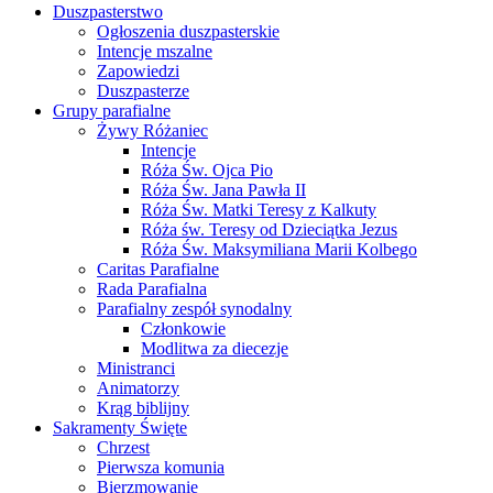
Duszpasterstwo
Ogłoszenia duszpasterskie
Intencje mszalne
Zapowiedzi
Duszpasterze
Grupy parafialne
Żywy Różaniec
Intencje
Róża Św. Ojca Pio
Róża Św. Jana Pawła II
Róża Św. Matki Teresy z Kalkuty
Róża św. Teresy od Dzieciątka Jezus
Róża Św. Maksymiliana Marii Kolbego
Caritas Parafialne
Rada Parafialna
Parafialny zespół synodalny
Członkowie
Modlitwa za diecezje
Ministranci
Animatorzy
Krąg biblijny
Sakramenty Święte
Chrzest
Pierwsza komunia
Bierzmowanie