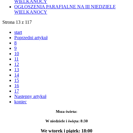
WIELKANOCY
OGŁOSZENIA PARAFIALNE NA III NIEDZIELĘ
WIELKANOCY
Strona 13 z 117
start
Poprzedni artykuł
8
9
10
11
12
13
14
15
16
17
Następny artykuł
koniec
Msza świeta:
W niedziele i święta: 8:30
We wtorek i piątek: 18:00