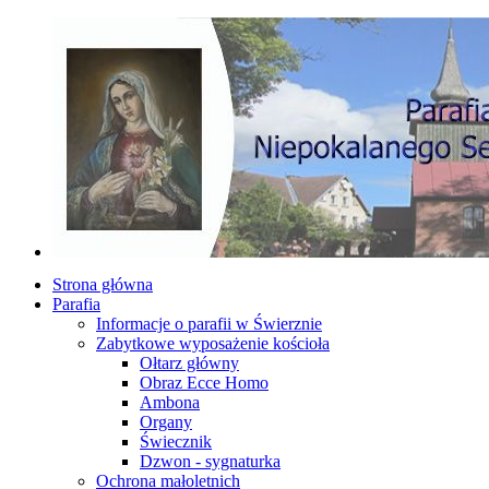
Strona główna
Parafia
Informacje o parafii w Świerznie
Zabytkowe wyposażenie kościoła
Ołtarz główny
Obraz Ecce Homo
Ambona
Organy
Świecznik
Dzwon - sygnaturka
Ochrona małoletnich